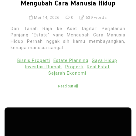
Mengubah Cara Manusia Hidup
Mei 14, 2026
0
639 words
Dari Tanah Raja ke Aset Digital: Perjalanan
Panjang “Estate” yang Mengubah Cara Manusia
Hidup Pernah nggak sih kamu membayangkan,
kenapa manusia sangat...
Bisnis Properti
Estate Planning
Gaya Hidup
Investasi Rumah
Properti
Real Estat
Sejarah Ekonomi
Read out all